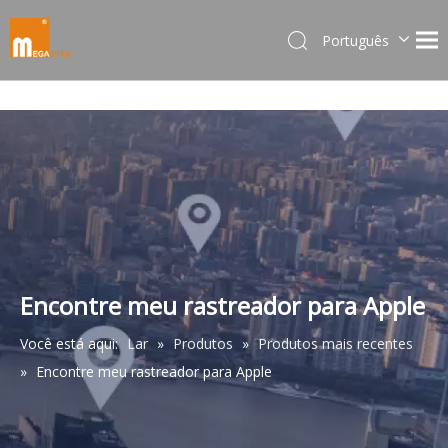
Português
Dansk
norsk språk
한국어
日本語
Italiano
Deutsch
Español
Pусский
Français
Encontre meu rastreador para Apple
简体中文
Você está aqui:
Lar
»
Produtos
»
Produtos mais recentes
English
»
Encontre meu rastreador para Apple