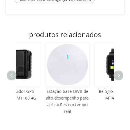
produtos relacionados
 GPS
Estação base UWB de
Relógio médico de
EG-10
00 4G
alto desempenho para
MT400 ECG
5
aplicações em tempo
real