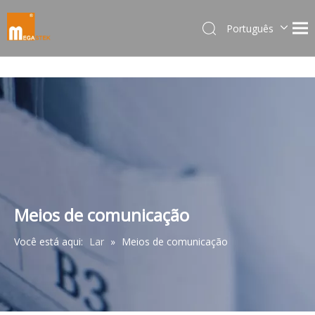
Português
Dansk
norsk språk
한국어
日本語
Italiano
Deutsch
Español
Pусский
Français
Meios de comunicação
简体中文
Você está aqui:
Lar
»
Meios de comunicação
English