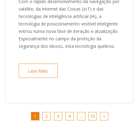
Com o rápido desenvolvimento da navegação por
vestíveis: capacitando a
satélite, da Internet das Coisas (IoT) e das
segurança dos idosos na nova
tecnologias de inteligência artificial (IA), a
era
tecnologia de posicionamento vestível inteligente
entrou numa nova fase de iteração e atualização.
Especialmente no campo da proteção da
segurança dos idosos, esta tecnologia quebrou
Leia Mais
1
2
3
4
...
10
»