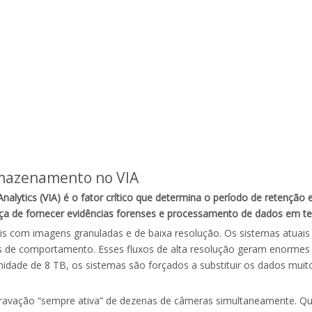
rmazenamento no VIA
ytics (VIA) é o fator crítico que determina o período de retenção
ça de fornecer evidências forenses e processamento de dados em te
ais com imagens granuladas e de baixa resolução. Os sistemas atuais
rões de comportamento. Esses fluxos de alta resolução geram enorme
idade de 8 TB, os sistemas são forçados a substituir os dados muito
ravação “sempre ativa” de dezenas de câmeras simultaneamente. Quan