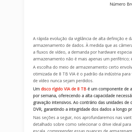
Número Br
A rápida evolução da vigilância de alta definição
armazenamento de dados. À medida que as câmeras
a fluxos de vídeo, a demanda por hardware especial
armazenamento não é mais apenas um periférico; é 
A escolha do meio de armazenamento certo envolve e
otimizada de 8 TB VIA é o padrão da indústria par
de vídeo nunca sejam perdidos.
Um
disco rígido VIA de 8 TB
é um componente de arm
por semana, oferecendo a alta capacidade necessár
gravação intensivos. Ao contrário das unidades de 
DVR, garantindo a integridade dos dados a longo pr
Nas seções a seguir, nos aprofundaremos nas vant
detalhado sobre como selecionar o drive ideal para
escala, compreender essas nuances de armazenamen