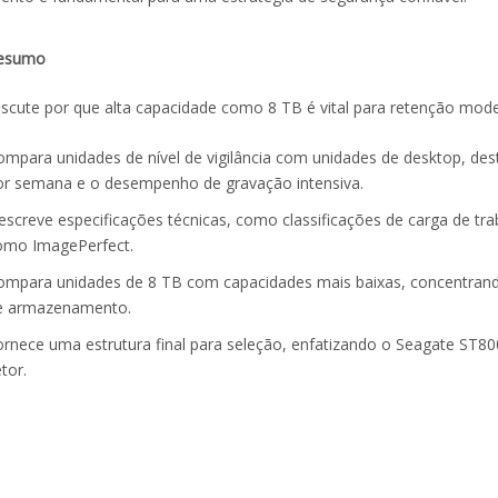
esumo
iscute por que alta capacidade como 8 TB é vital para retenção modern
ompara unidades de nível de vigilância com unidades de desktop, dest
or semana e o desempenho de gravação intensiva.
escreve especificações técnicas, como classificações de carga de tr
omo ImagePerfect.
ompara unidades de 8 TB com capacidades mais baixas, concentrando
e armazenamento.
ornece uma estrutura final para seleção, enfatizando o Seagate ST8
tor.