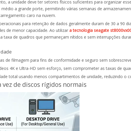
, a unidade deve ter setores físicos suficientes para organizar es
de médio a grande porte, permitindo várias semanas de armazenament
carregamento caro na nuvem.
operacionais para retenção de dados geralmente duram de 30 a 90 di
es de menor capacidade. Ao utilizar
a tecnologia seagate st8000vx0
a taxa de quadros que permaneçam nítidos e sem interrupções duran
idade
s de filmagem para fins de conformidade e seguro sem sobrescreve
ídeos 4K e Ultra-HD sem esforço, sem comprometer as taxas de qua
idade total usando menos compartimentos de unidade, reduzindo o c
 vez de discos rígidos normais