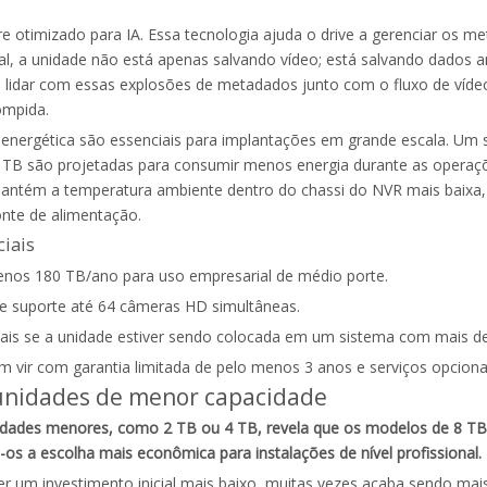
re otimizado para IA. Essa tecnologia ajuda o drive a gerenciar os
l, a unidade não está apenas salvando vídeo; está salvando dados an
 lidar com essas explosões de metadados junto com o fluxo de víde
ompida.
a energética são essenciais para implantações em grande escala. Um 
 TB são projetadas para consumir menos energia durante as operaçõ
antém a temperatura ambiente dentro do chassi do NVR mais baixa, o
onte de alimentação.
ciais
enos 180 TB/ano para uso empresarial de médio porte.
ade suporte até 64 câmeras HD simultâneas.
iais se a unidade estiver sendo colocada em um sistema com mais de
em vir com garantia limitada de pelo menos 3 anos e serviços opcion
s unidades de menor capacidade
idades menores, como 2 TB ou 4 TB, revela que os modelos de 8 T
os a escolha mais econômica para instalações de nível profissional.
m investimento inicial mais baixo, muitas vezes acaba sendo mais ca