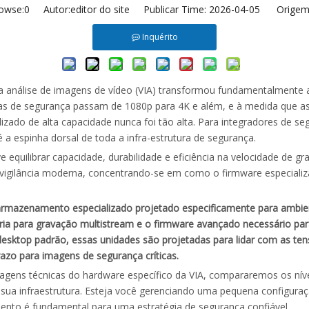
owse:
0
Autor:editor do site Publicar Time: 2026-04-05 Origem
Inquérito
 e da análise de imagens de vídeo (VIA) transformou fundamentalme
 de segurança passam de 1080p para 4K e além, e à medida que as
izado de alta capacidade nunca foi tão alta. Para integradores de s
a espinha dorsal de toda a infra-estrutura de segurança.
quilibrar capacidade, durabilidade e eficiência na velocidade de gr
a vigilância moderna, concentrando-se em como o firmware especializ
azenamento especializado projetado especificamente para ambientes
ia para gravação multistream e o firmware avançado necessário para
desktop padrão, essas unidades são projetadas para lidar com as te
azo para imagens de segurança críticas.
agens técnicas do hardware específico da VIA, compararemos os nív
 sua infraestrutura. Esteja você gerenciando uma pequena configuraç
to é fundamental para uma estratégia de segurança confiável.