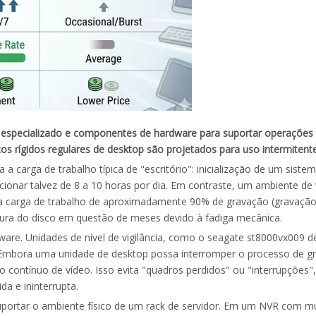
 especializado e componentes de hardware para suportar operações d
 rígidos regulares de desktop são projetados para uso intermitente 
 a carga de trabalho típica de "escritório": inicialização de um siste
ncionar talvez de 8 a 10 horas por dia. Em contraste, um ambiente d
ma carga de trabalho de aproximadamente 90% de gravação (gravação)
ura do disco em questão de meses devido à fadiga mecânica.
ware. Unidades de nível de vigilância, como o seagate st8000vx009 de 
 Embora uma unidade de desktop possa interromper o processo de gr
xo contínuo de vídeo. Isso evita "quadros perdidos" ou "interrupçõ
da e ininterrupta.
uportar o ambiente físico de um rack de servidor. Em um NVR com mú