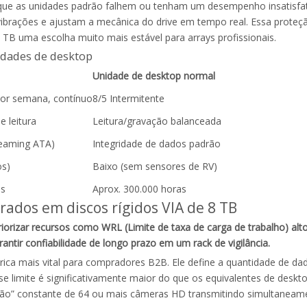
 que as unidades padrão falhem ou tenham um desempenho insatisfató
vibrações e ajustam a mecânica do drive em tempo real. Essa prote
B uma escolha muito mais estável para arrays profissionais.
idades de desktop
Unidade de desktop normal
 por semana, contínuo
8/5 Intermitente
 leitura
Leitura/gravação balanceada
reaming ATA)
Integridade de dados padrão
os)
Baixo (sem sensores de RV)
as
Aprox. 300.000 horas
rados em discos rígidos VIA de 8 TB
riorizar recursos como WRL (Limite de taxa de carga de trabalho) alt
ntir confiabilidade de longo prazo em um rack de vigilância.
étrica mais vital para compradores B2B. Ele define a quantidade de d
e limite é significativamente maior do que os equivalentes de deskt
ressão” constante de 64 ou mais câmeras HD transmitindo simultane