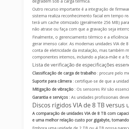
degradem sob a carga térmica.
Outro recurso importante é a integração de firmwa
sistema realiza reconhecimento facial em tempo rea
terá um cache otimizado (geralmente 256 MB) para
não atrase ou faça com que a gravação seja interr
Finalmente, o gerenciamento térmico e a eficiênci
gerar imenso calor. As modernas unidades VIA de 8
conta de eletricidade da instalação, mas também m
componentes internos, incluindo a placa-mãe e a f
Lista de verificação de especificações essen
Classificação de carga de trabalho
: procure pelo m
Suporte para câmera
: certifique-se de que a unid
Mitigação de vibração
: Os sensores RV são essenc
Garantia e serviços
: As unidades profissionais dev
Discos rígidos VIA de 8 TB versu
A comparação de unidades VIA de 8 TB com capac
e uma melhor relação custo por gigabyte, tornando-
Embora uma unidade de 2 TB ou 4 TB possa parecer u