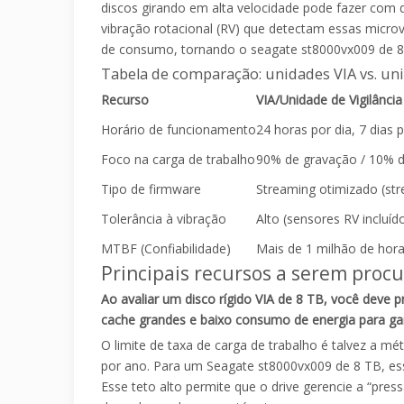
discos girando em alta velocidade pode fazer com
vibração rotacional (RV) que detectam essas micro
de consumo, tornando o seagate st8000vx009 de 8 T
Tabela de comparação: unidades VIA vs. un
Recurso
VIA/Unidade de Vigilância
Horário de funcionamento
24 horas por dia, 7 dias
Foco na carga de trabalho
90% de gravação / 10% de
Tipo de firmware
Streaming otimizado (st
Tolerância à vibração
Alto (sensores RV incluíd
MTBF (Confiabilidade)
Mais de 1 milhão de hor
Principais recursos a serem procu
Ao avaliar um disco rígido VIA de 8 TB, você deve p
cache grandes e baixo consumo de energia para gara
O limite de taxa de carga de trabalho é talvez a m
por ano. Para um Seagate st8000vx009 de 8 TB, ess
Esse teto alto permite que o drive gerencie a “p