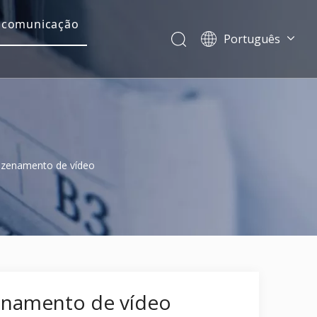
 comunicação
Português
Dansk
norsk språk
한국어
日本語
Italiano
Deutsch
mazenamento de vídeo
Español
Pусский
Français
简体中文
English
zenamento de vídeo