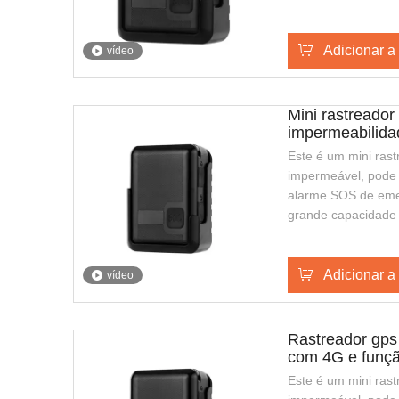
com aparência elega
adequado para gua
Adicionar a
rastreadores de se
vídeo
Mini rastreado
impermeabilida
Este é um mini ras
impermeável, pode 
alarme SOS de eme
grande capacidade
espera mais longa,
carregamento sem f
fácil de transporta
Adicionar a
vídeo
segurança ou políci
Rastreador gps 
com 4G e funçã
Este é um mini ras