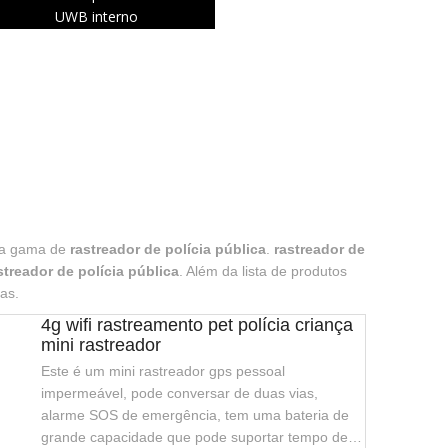
UWB interno
la gama de
rastreador de polícia pública
.
rastreador de
streador de polícia pública
. Além da lista de produtos
as.
4g wifi rastreamento pet polícia criança
mini rastreador
Este é um mini rastreador gps pessoal
impermeável, pode conversar de duas vias,
alarme SOS de emergência, tem uma bateria de
grande capacidade que pode suportar tempo de