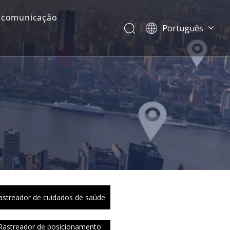
 comunicação
Português
Dansk
norsk språk
한국어
日本語
Italiano
Deutsch
Español
Pусский
Français
简体中文
English
astreador de cuidados de saúde
Rastreador de posicionamento