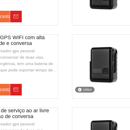
nte e fácil de transportar. É
rdas de segurança ou
 cesta
Investigação
gurança pública.
r GPS WIFI com alta
de e conversa
treador gps pessoal
conversar de duas vias,
rgência, tem uma bateria de
 que pode suportar tempo de
 também suporta o
io, com aparência elegante e
r. É adequado para guardas de
 cesta
Investigação
vídeo
a de segurança pública.
de serviço ao ar livre
o de conversa
treador gps pessoal