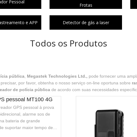
ador Pessoal
Frotas
astreamento e APP
Detector de gás a laser
Todos os Produtos
ícia pública
,
Megastek Technologies Ltd.,
pode fornecer uma amp
precisar, por favor, obtenha o nosso serviço on-line oportuna sobre
ra
reador de polícia pública
de acordo com suas necessidades específic
PS pessoal MT100 4G
treador GPS pessoal à prova
bidirecional, alarme sos de
a bateria de grande
e suportar maior tempo de
orta carregamento sem fio,