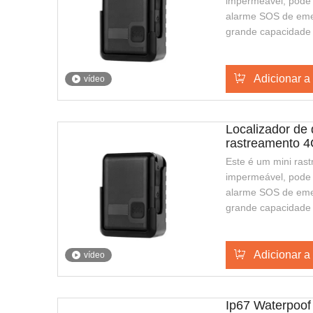
impermeável, pode 
alarme SOS de eme
grande capacidade
espera mais longa,
carregamento sem f
fácil de transporta
Adicionar a
vídeo
segurança ou políci
Localizador de 
rastreamento 4
Este é um mini ras
impermeável, pode 
alarme SOS de eme
grande capacidade
espera mais longa,
carregamento sem f
fácil de transporta
Adicionar a
vídeo
segurança ou políci
Ip67 Waterpoof 