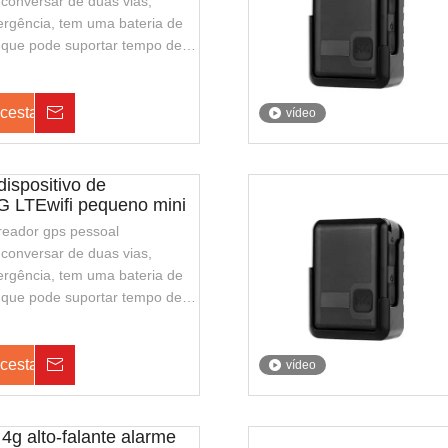
conversar de duas vias,
rgência, tem uma bateria de
 que pode suportar tempo de
 também suporta o
io, com aparência elegante e
r. É adequado para guardas de
 cesta
Investigação
vídeo
a de segurança pública.
dispositivo de
G LTEwifi pequeno mini
treador gps pessoal
conversar de duas vias,
rgência, tem uma bateria de
 que pode suportar tempo de
 também suporta o
io, com aparência elegante e
r. É adequado para guardas de
 cesta
Investigação
vídeo
a de segurança pública.
4g alto-falante alarme