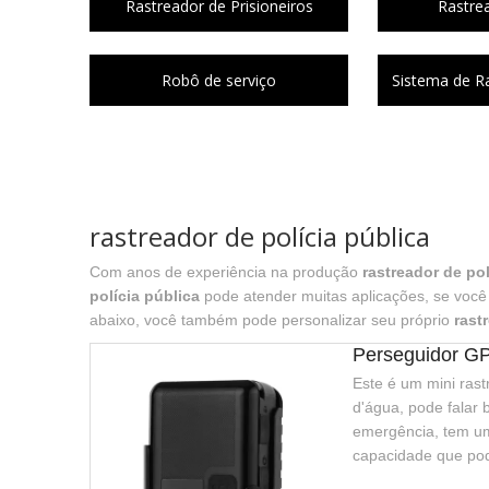
Rastreador de Prisioneiros
Rastre
Robô de serviço
Sistema de R
rastreador de polícia pública
Com anos de experiência na produção
rastreador de pol
polícia pública
pode atender muitas aplicações, se você 
abaixo, você também pode personalizar seu próprio
rast
Perseguidor G
Este é um mini ras
d'água, pode falar 
emergência, tem um
capacidade que pod
espera, também sup