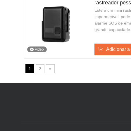
rastreador pess
Este é um mini ras
impermeável, pode 
alarme SOS de eme
grande capacidade
espera mais longa,
carregamento sem f
fácil de transporta
Adicionar a
vídeo
segurança ou políci
1
2
»