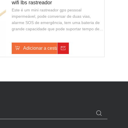
wifi lbs rastreador
Este é um mini rastreador gps pessoal
impermeável, pode conversar de duas vias,
alarme SOS de emergência, tem uma bateria de
grande capacidade que pode suportar tempo de
espera mais longa, também suporta o
carregamento sem fio, com aparência elegante e
fácil de transportar. É adequado para guardas de
Adicionar a cesta
Investigação
segurança ou polícia de segurança pública.