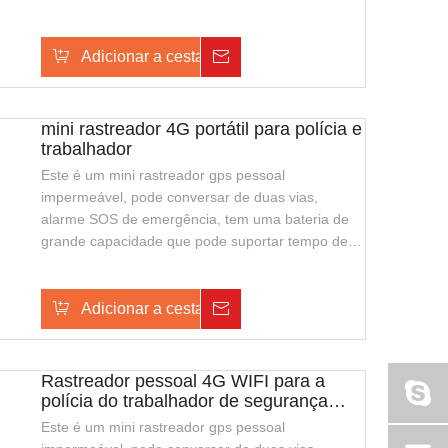
espera mais longa, também suporta o
carregamento sem fio, com aparência elegante e
fácil de transportar. É adequado para guardas de
Adicionar a cesta
Investigação
segurança ou polícia de segurança pública.
mini rastreador 4G portátil para polícia e
trabalhador
Este é um mini rastreador gps pessoal
impermeável, pode conversar de duas vias,
alarme SOS de emergência, tem uma bateria de
grande capacidade que pode suportar tempo de
espera mais longa, também suporta o
carregamento sem fio, com aparência elegante e
fácil de transportar. É adequado para guardas de
Adicionar a cesta
Investigação
segurança ou polícia de segurança pública.
Rastreador pessoal 4G WIFI para a
polícia do trabalhador de segurança
guad
Este é um mini rastreador gps pessoal