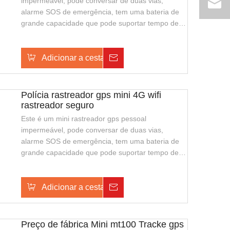
impermeável, pode conversar de duas vias,
alarme SOS de emergência, tem uma bateria de
grande capacidade que pode suportar tempo de
espera mais longa, também suporta o
carregamento sem fio, com aparência elegante e
fácil de transportar. É adequado para guardas de
Adicionar a cesta
Investigação
segurança ou polícia de segurança pública.
Polícia rastreador gps mini 4G wifi
rastreador seguro
Este é um mini rastreador gps pessoal
impermeável, pode conversar de duas vias,
alarme SOS de emergência, tem uma bateria de
grande capacidade que pode suportar tempo de
espera mais longa, também suporta o
carregamento sem fio, com aparência elegante e
fácil de transportar. É adequado para guardas de
Adicionar a cesta
Investigação
segurança ou polícia de segurança pública.
Preço de fábrica Mini mt100 Tracke gps