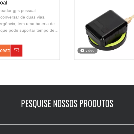
oal
treador gps pessoal
conversar de duas vias,
rgência, tem uma bateria de
 que pode suportar tempo de
 também suporta o
io, com aparência elegante e
r. É adequado para guardas de
 cesta
Investigação
vídeo
a de segurança pública.
PESQUISE NOSSOS PRODUTOS